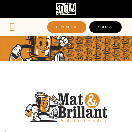

CONTACT
SHOP