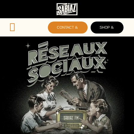

CONTACT
SHOP