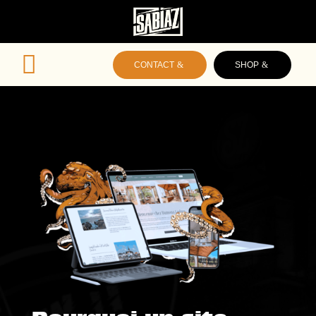

CONTACT
SHOP